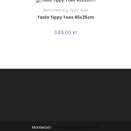
Barninredning
,
Tippy Toes
Tavla Tippy Toes 45x35cm
349,00
kr
Monterad i
Hemsideverkstaden i Mark