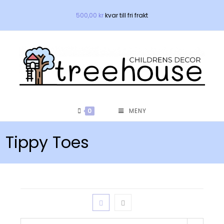
Hoppa
500,00
kr
kvar till fri frakt
till
innehållet
0
MENY
Tippy Toes