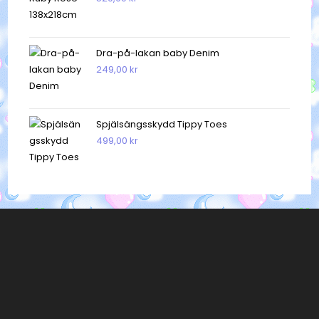
Dra-på-lakan baby Denim
249,00
kr
Spjälsängsskydd Tippy Toes
499,00
kr