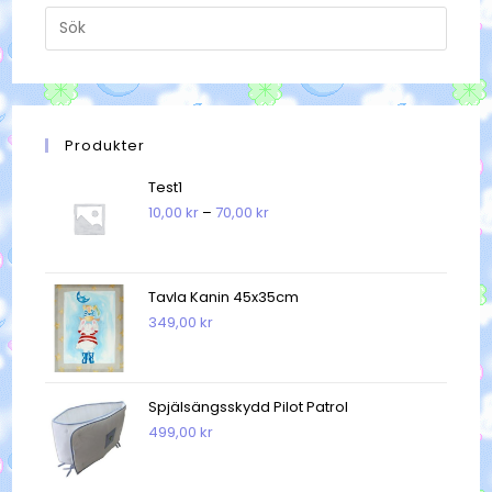
Produkter
Test1
Prisintervall:
10,00
kr
–
70,00
kr
10,00 kr
till
70,00 kr
Tavla Kanin 45x35cm
349,00
kr
Spjälsängsskydd Pilot Patrol
499,00
kr