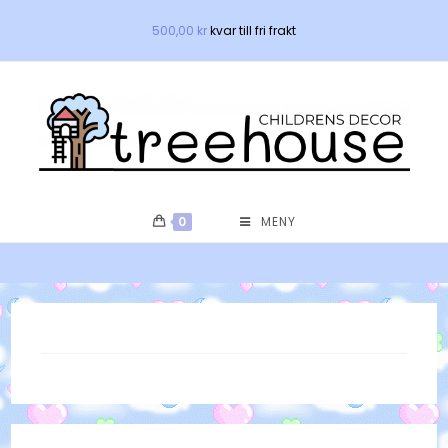
Hoppa
500,00
kr
kvar till fri frakt
till
innehållet
0
MENY