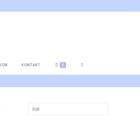
SLÅ
LKOR
KONTAKT
0
PÅ/AV
WEBBPLATSSÖKNING