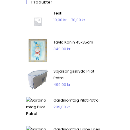
Produkter
Test1
Prisintervall:
10,00
kr
–
70,00
kr
10,00 kr
till
70,00 kr
Tavla Kanin 45x35cm
349,00
kr
Spjälsängsskydd Pilot
Patrol
499,00
kr
Gardinomtag Pilot Patrol
299,00
kr
Gardinomtag Tippy Toes