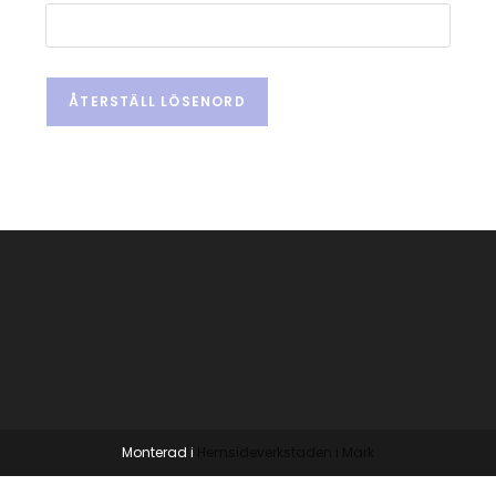
ÅTERSTÄLL LÖSENORD
Monterad i
Hemsideverkstaden i Mark